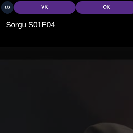
VK
OK