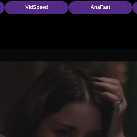
VidSpeed
AnaFast